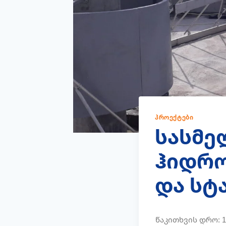
ᲞᲠᲝᲔᲥᲢᲔᲑᲘ
სასმე
ჰიდრო
და სტ