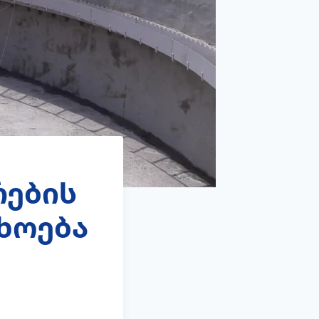
რების
ხოება