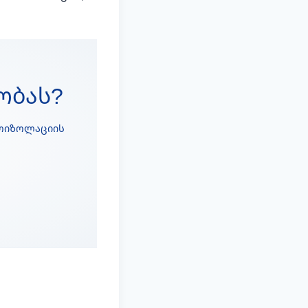
ობას?
როიზოლაციის