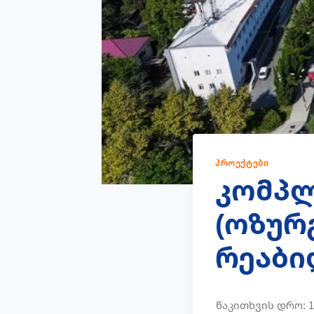
ᲞᲠᲝᲔᲥᲢᲔᲑᲘ
კომპლ
(ოზურ
რეაბი