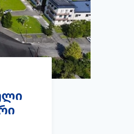
ული
ორი