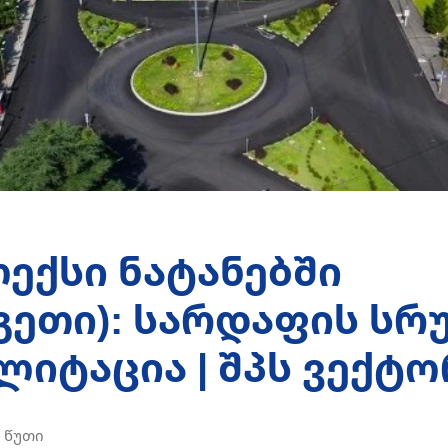
ექსი ნატანებში
გეთი): სარდაფის სრ
ლიტაცია | შპს ვექტ