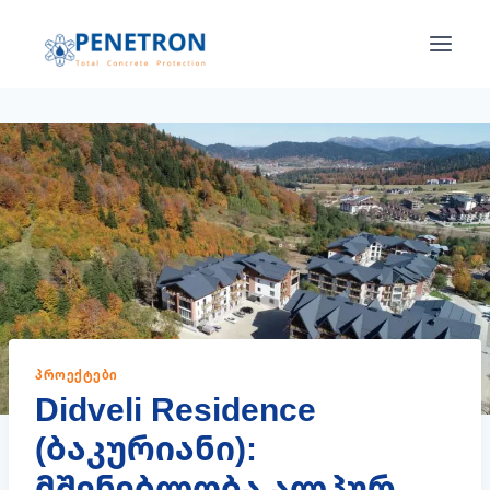
Skip
to
content
ᲞᲠᲝᲔᲥᲢᲔᲑᲘ
Didveli Residence
(ბაკურიანი):
მშენებლობა ალპურ