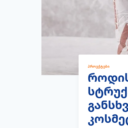
ᲞᲠᲝᲔᲥᲢᲔᲑᲘ
როდის
სტრუქ
განსხ
კოსმე