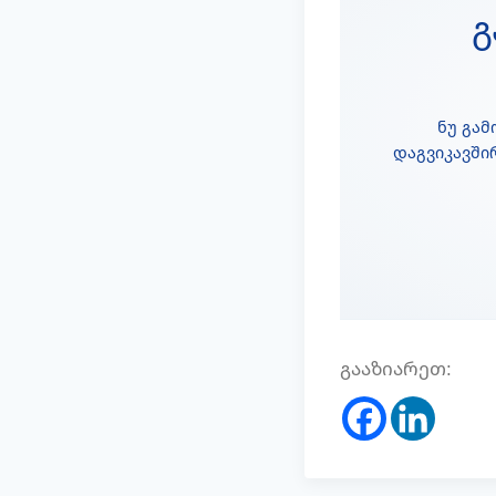
Გ
ნუ გა
დაგვიკავში
გააზიარეთ: