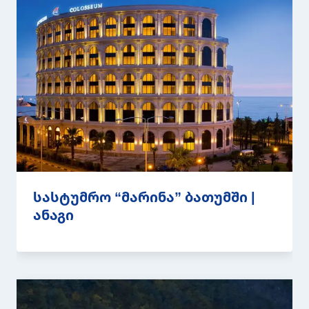
სასტუმრო “მარინა” ბათუმში |
ანაგი