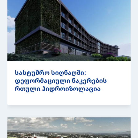
სასტუმრო სიღნაღში:
დეფორმაციული ნაკერების
რთული ჰიდროიზოლაცია