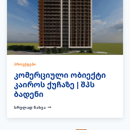
ᲞᲠᲝᲔᲥᲢᲔᲑᲘ
კომერციული ობიექტი
კაიროს ქუჩაზე | შპს
ბადენი
ᲙᲝᲛᲔᲠᲪᲘᲣᲚᲘ
ᲡᲠᲣᲚᲐᲓ ᲜᲐᲮᲕᲐ
ᲝᲑᲘᲔᲥᲢᲘ
ᲙᲐᲘᲠᲝᲡ
ᲥᲣᲩᲐᲖᲔ
|