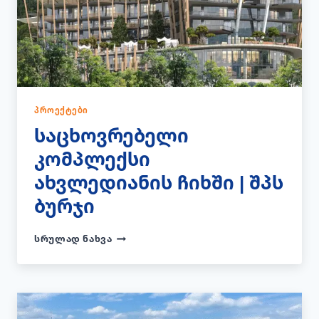
ᲞᲠᲝᲔᲥᲢᲔᲑᲘ
საცხოვრებელი
კომპლექსი
ახვლედიანის ჩიხში | შპს
ბურჯი
ᲡᲐᲪᲮᲝᲕᲠᲔᲑᲔᲚᲘ
ᲡᲠᲣᲚᲐᲓ ᲜᲐᲮᲕᲐ
ᲙᲝᲛᲞᲚᲔᲥᲡᲘ
ᲐᲮᲕᲚᲔᲓᲘᲐᲜᲘᲡ
ᲩᲘᲮᲨᲘ
|
ᲨᲞᲡ