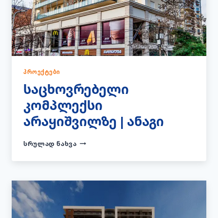
ᲞᲠᲝᲔᲥᲢᲔᲑᲘ
საცხოვრებელი
კომპლექსი
არაყიშვილზე | ანაგი
ᲡᲐᲪᲮᲝᲕᲠᲔᲑᲔᲚᲘ
ᲡᲠᲣᲚᲐᲓ ᲜᲐᲮᲕᲐ
ᲙᲝᲛᲞᲚᲔᲥᲡᲘ
ᲐᲠᲐᲧᲘᲨᲕᲘᲚᲖᲔ
|
ᲐᲜᲐᲒᲘ