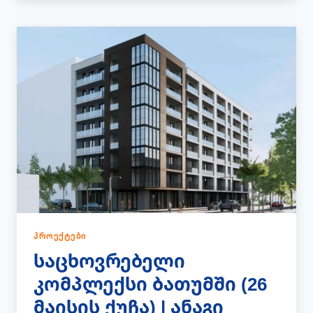
ᲥᲣᲩᲐᲖᲔ
|
ᲔᲕᲠᲝᲛᲨᲔᲜᲘ
ᲞᲠᲝᲔᲥᲢᲔᲑᲘ
საცხოვრებელი
კომპლექსი ბათუმში (26
მაისის ქუჩა) | ანაგი