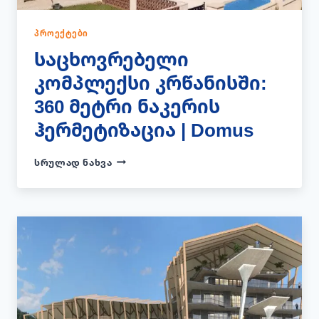
ᲞᲠᲝᲔᲥᲢᲔᲑᲘ
საცხოვრებელი
კომპლექსი კრწანისში:
360 მეტრი ნაკერის
ჰერმეტიზაცია | Domus
ᲡᲐᲪᲮᲝᲕᲠᲔᲑᲔᲚᲘ
ᲡᲠᲣᲚᲐᲓ ᲜᲐᲮᲕᲐ
ᲙᲝᲛᲞᲚᲔᲥᲡᲘ
ᲙᲠᲬᲐᲜᲘᲡᲨᲘ:
360
ᲛᲔᲢᲠᲘ
ᲜᲐᲙᲔᲠᲘᲡ
ᲰᲔᲠᲛᲔᲢᲘᲖᲐᲪᲘᲐ
|
DOMUS