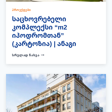
ᲞᲠᲝᲔᲥᲢᲔᲑᲘ
საცხოვრებელი
კომპლექსი “m2
იპოდრომთან”
(კარტოზია) | ანაგი
ᲡᲐᲪᲮᲝᲕᲠᲔᲑᲔᲚᲘ
ᲡᲠᲣᲚᲐᲓ ᲜᲐᲮᲕᲐ
ᲙᲝᲛᲞᲚᲔᲥᲡᲘ
“M2
ᲘᲞᲝᲓᲠᲝᲛᲗᲐᲜ”
(ᲙᲐᲠᲢᲝᲖᲘᲐ)
|
ᲐᲜᲐᲒᲘ