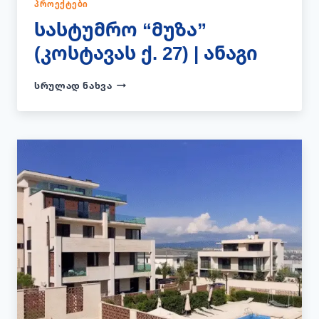
ᲞᲠᲝᲔᲥᲢᲔᲑᲘ
სასტუმრო “მუზა”
(კოსტავას ქ. 27) | ანაგი
ᲡᲐᲡᲢᲣᲛᲠᲝ
ᲡᲠᲣᲚᲐᲓ ᲜᲐᲮᲕᲐ
“ᲛᲣᲖᲐ”
(ᲙᲝᲡᲢᲐᲕᲐᲡ
Ქ.
27)
|
ᲐᲜᲐᲒᲘ