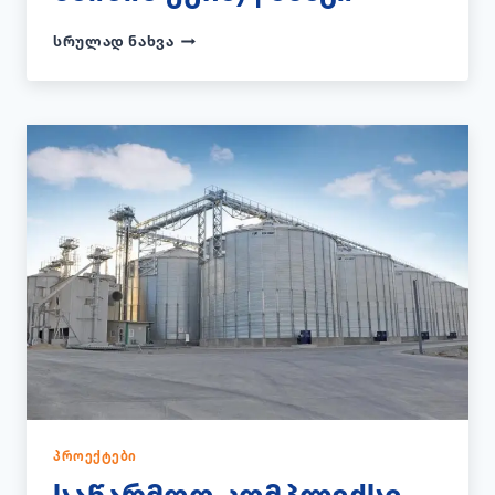
ᲡᲐᲪᲮᲝᲕᲠᲔᲑᲔᲚᲘ
ᲡᲠᲣᲚᲐᲓ ᲜᲐᲮᲕᲐ
ᲙᲝᲛᲞᲚᲔᲥᲡᲘ
ᲑᲐᲗᲣᲛᲨᲘ
(26
ᲛᲐᲘᲡᲘᲡ
ᲥᲣᲩᲐ)
|
ᲐᲜᲐᲒᲘ
ᲞᲠᲝᲔᲥᲢᲔᲑᲘ