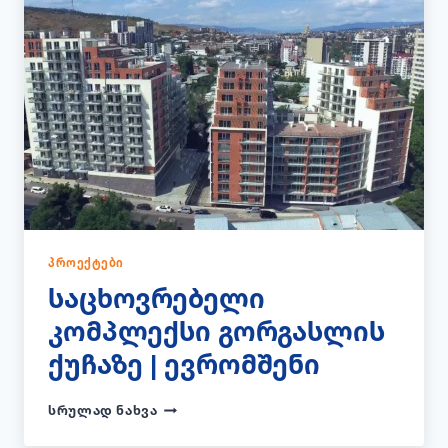
ᲑᲣᲠᲯᲘ
ᲞᲠᲝᲔᲥᲢᲔᲑᲘ
საცხოვრებელი
კომპლექსი გორგასლის
ქუჩაზე | ევრომშენი
ᲡᲐᲪᲮᲝᲕᲠᲔᲑᲔᲚᲘ
ᲡᲠᲣᲚᲐᲓ ᲜᲐᲮᲕᲐ
ᲙᲝᲛᲞᲚᲔᲥᲡᲘ
ᲒᲝᲠᲒᲐᲡᲚᲘᲡ