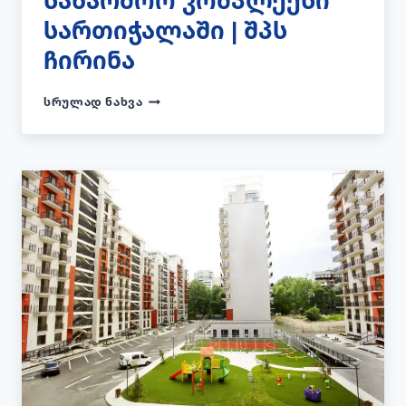
საწარმოო კომპლექსი
სართიჭალაში | შპს
ჩირინა
ᲡᲐᲬᲐᲠᲛᲝᲝ
ᲡᲠᲣᲚᲐᲓ ᲜᲐᲮᲕᲐ
ᲙᲝᲛᲞᲚᲔᲥᲡᲘ
ᲡᲐᲠᲗᲘᲭᲐᲚᲐᲨᲘ
|
ᲨᲞᲡ
ᲩᲘᲠᲘᲜᲐ