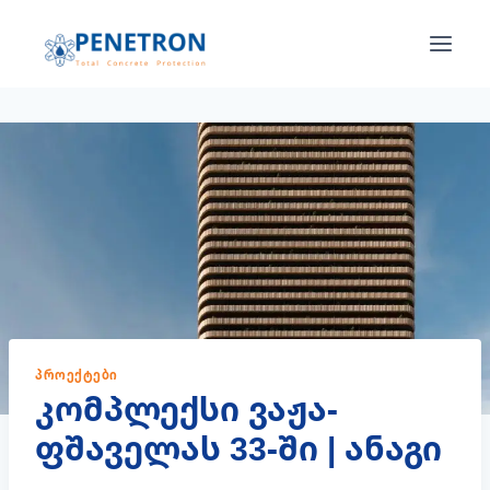
Skip
to
content
ᲞᲠᲝᲔᲥᲢᲔᲑᲘ
კომპლექსი ვაჟა-
ფშაველას 33-ში | ანაგი