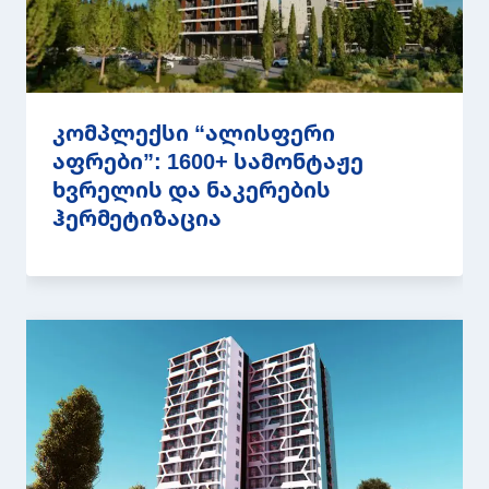
კომპლექსი “ალისფერი
აფრები”: 1600+ სამონტაჟე
ხვრელის და ნაკერების
ჰერმეტიზაცია