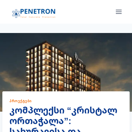
Skip
to
content
ᲞᲠᲝᲔᲥᲢᲔᲑᲘ
კომპლექსი “კრისტალ
ორთაჭალა”:
სახურავისა და