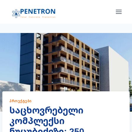
Skip
to
content
ᲞᲠᲝᲔᲥᲢᲔᲑᲘ
საცხოვრებელი
კომპლექსი
ნუცუბიძეზე: 250